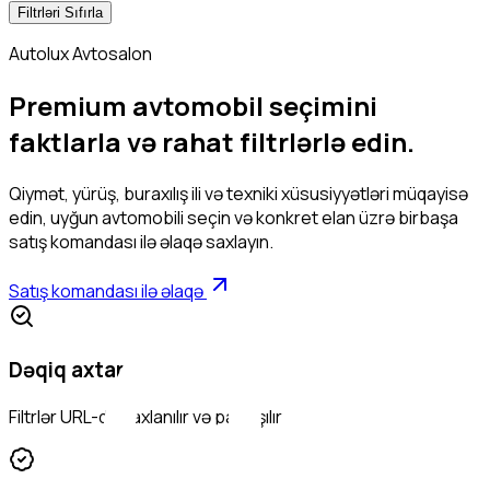
Filtrləri Sıfırla
Autolux Avtosalon
Premium avtomobil seçimini
faktlarla və rahat filtrlərlə edin.
Qiymət, yürüş, buraxılış ili və texniki xüsusiyyətləri müqayisə
edin, uyğun avtomobili seçin və konkret elan üzrə birbaşa
satış komandası ilə əlaqə saxlayın.
Satış komandası ilə əlaqə
Dəqiq axtarış
Filtrlər URL-də saxlanılır və paylaşılır