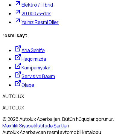
Elektro / Hibrid
20.000 ₼-dək
Yalnız Rəsmi Diler
rəsmi sayt
Ana Səhifə
Haqqımızda
Kampaniyalar
Servis və Baxım
Əlaqə
AUTOLUX
AUTOLUX
© 2026 Autolux Azerbaijan. Bütün hüquqlar qorunur.
Məxfilik Siyasəti
İstifadə Şərtləri
Autolux Azərbaycan rəsmi avtomobil kataloqu