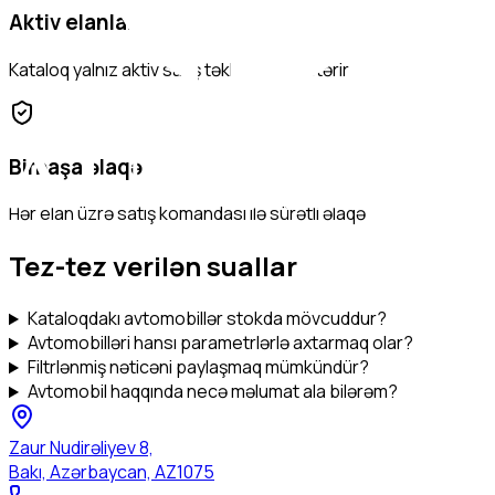
Aktiv elanlar
Kataloq yalnız aktiv satış təkliflərini göstərir
Birbaşa əlaqə
Hər elan üzrə satış komandası ilə sürətli əlaqə
Tez-tez verilən suallar
Kataloqdakı avtomobillər stokda mövcuddur?
Avtomobilləri hansı parametrlərlə axtarmaq olar?
Filtrlənmiş nəticəni paylaşmaq mümkündür?
Avtomobil haqqında necə məlumat ala bilərəm?
Zaur Nudirəliyev 8,
Bakı, Azərbaycan, AZ1075