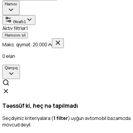
Hamısı
Ətraflı
1
Aktiv filtrlər
1
Hamısını sil
Maks. qiymət: 20.000 ₼
0
elan
Qarışıq
Təəssüf ki, heç nə tapılmadı
Seçdiyiniz kriteriyalara (
1
filter
) uyğun avtomobil bazamızda
mövcud deyil.