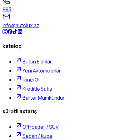
983
info@autolux.az
kataloq
Bütün Elanlar
Yeni Avtomobillər
İkinci Əl
Kreditlə Satış
Barter Mümkündür
sürətli axtarış
Offroader / SUV
Sedan / Kupe