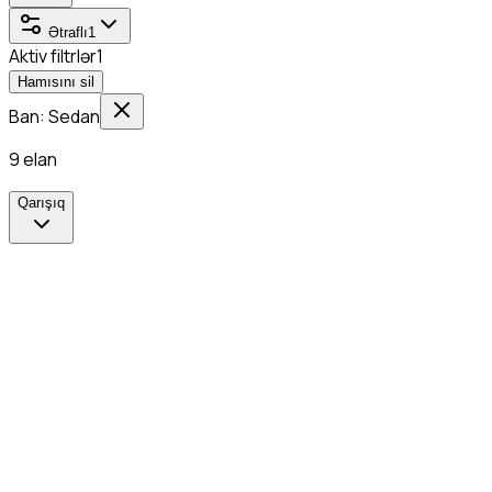
Ətraflı
1
Aktiv filtrlər
1
Hamısını sil
Ban: Sedan
9
elan
Qarışıq
Yeni
Rəsmi Diler
Kredit
Barter
90.900
$
≈
154.530
₼